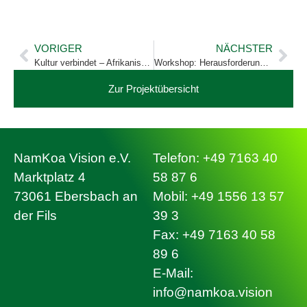
VORIGER
NÄCHSTER
Kultur verbindet – Afrikanische Perlenkunst im Seniorenheim
Workshop: Herausforderungen auf dem Weg zu einer diskriminierungs­freien Gesellschaft erkennen und bewältigen
Zur Projektübersicht
NamKoa Vision e.V.
Telefon: +49 7163 40
Marktplatz 4
58 87 6
73061 Ebersbach an
Mobil: +49 1556 13 57
der Fils
39 3
Fax: +49 7163 40 58
89 6
E-Mail:
info@namkoa.vision