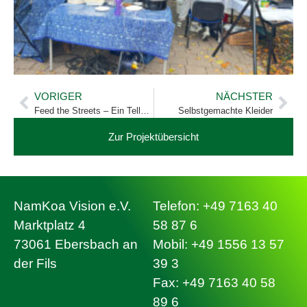
VORIGER
NÄCHSTER
Feed the Streets – Ein Teller Hoffnung in Nigeria
Selbstgemachte Kleider
Zur Projektübersicht
NamKoa Vision e.V.
Telefon: +49 7163 40
Marktplatz 4
58 87 6
73061 Ebersbach an
Mobil: +49 1556 13 57
der Fils
39 3
Fax: +49 7163 40 58
89 6